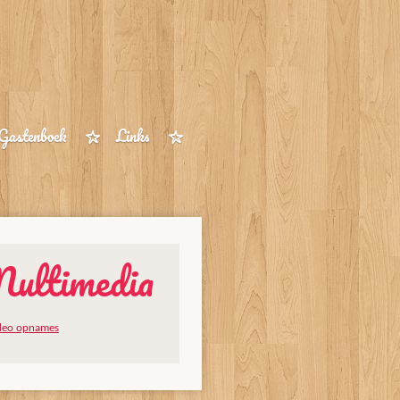
Gastenboek
Links
ultimedia
deo opnames