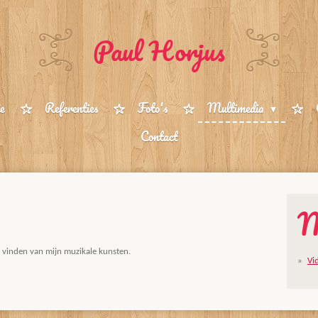
Paul Horjus
e
Referenties
Foto's
Multimedia
Contact
M
 vinden van mijn muzikale kunsten.
Vi